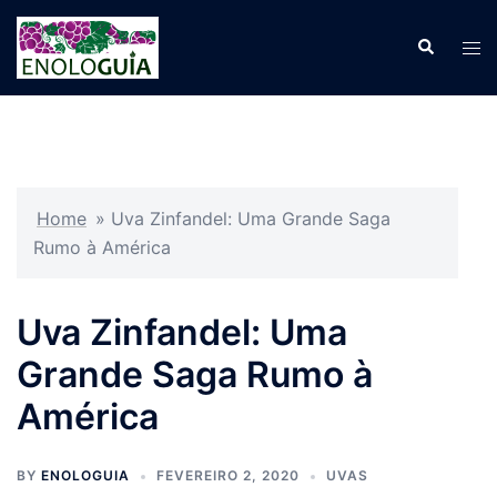
Pular
para
Search
Tog
o
men
conteúdo
Home
»
Uva Zinfandel: Uma Grande Saga
Rumo à América
Uva Zinfandel: Uma
Grande Saga Rumo à
América
BY
ENOLOGUIA
FEVEREIRO 2, 2020
UVAS