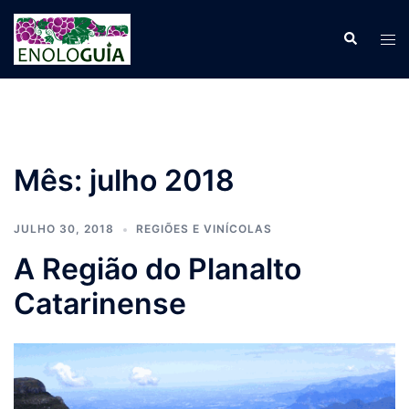
Pular
para
Search
Tog
o
men
conteúdo
Mês:
julho 2018
JULHO 30, 2018
REGIÕES E VINÍCOLAS
A Região do Planalto
Catarinense