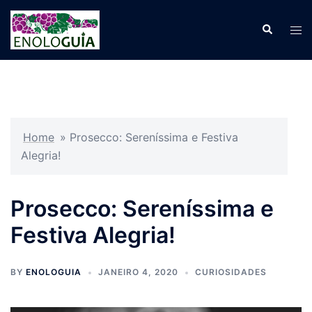
Pular
para
Search
Tog
o
men
conteúdo
Home
»
Prosecco: Sereníssima e Festiva
Alegria!
Prosecco: Sereníssima e
Festiva Alegria!
BY
ENOLOGUIA
JANEIRO 4, 2020
CURIOSIDADES