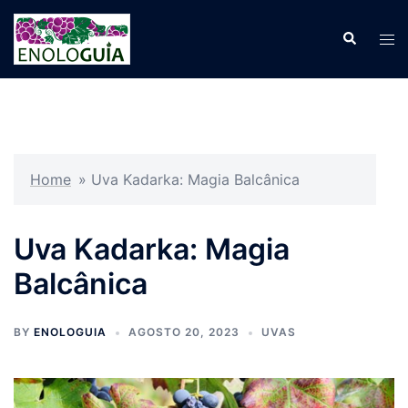
Pular
para
Search
Tog
o
men
conteúdo
Home
»
Uva Kadarka: Magia Balcânica
Uva Kadarka: Magia
Balcânica
BY
ENOLOGUIA
AGOSTO 20, 2023
UVAS