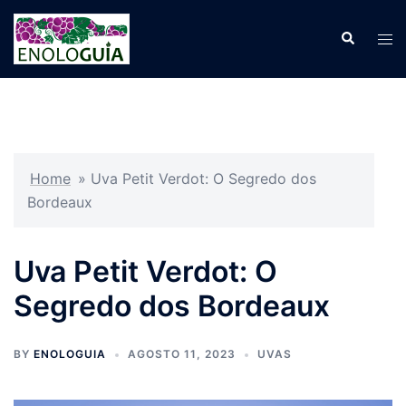
Pular
para
Search
Tog
o
men
conteúdo
Home
»
Uva Petit Verdot: O Segredo dos
Bordeaux
Uva Petit Verdot: O
Segredo dos Bordeaux
BY
ENOLOGUIA
AGOSTO 11, 2023
UVAS