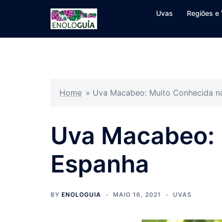
Pular
Uvas
Regiões e 
para
o
conteúdo
Home
»
Uva Macabeo: Muito Conhecida n
Uva Macabeo: 
Espanha
BY
ENOLOGUIA
MAIO 16, 2021
UVAS