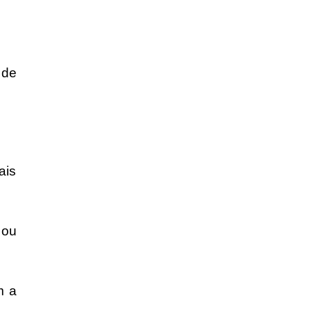
 de
ais
ou
m a