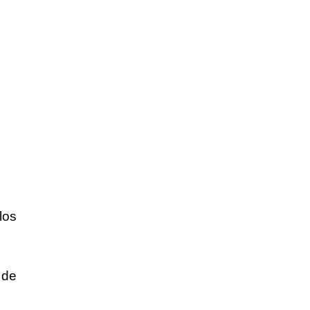
los
 de