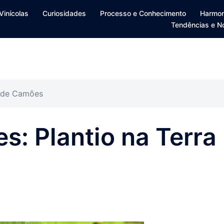
Vinícolas
Curiosidades
Processo e Conhecimento
Harmon
Tendências e N
a de Camões
s: Plantio na Terra