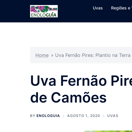
Pular
Uvas
Regiões e 
para
o
conteúdo
Home
»
Uva Fernão Pires: Plantio na Terr
Uva Fernão Pire
de Camões
BY
ENOLOGUIA
AGOSTO 1, 2020
UVAS