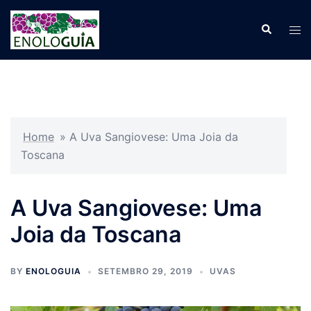
Pular
para
Search
Tog
o
men
conteúdo
Home
»
A Uva Sangiovese: Uma Joia da
Toscana
A Uva Sangiovese: Uma
Joia da Toscana
BY
ENOLOGUIA
SETEMBRO 29, 2019
UVAS