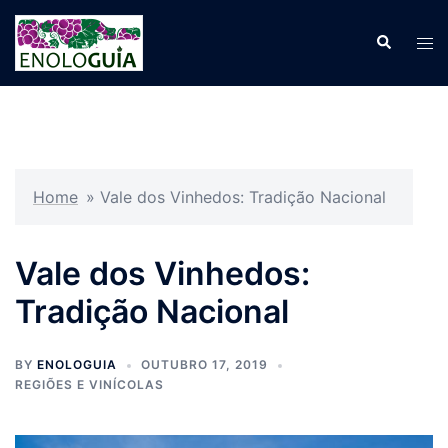
Pular
para
Search
Tog
o
men
conteúdo
Home
»
Vale dos Vinhedos: Tradição Nacional
Vale dos Vinhedos:
Tradição Nacional
BY
ENOLOGUIA
OUTUBRO 17, 2019
REGIÕES E VINÍCOLAS