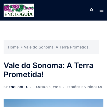
Pular
para
Search
Tog
o
men
conteúdo
Home
»
Vale do Sonoma: A Terra Prometida!
Vale do Sonoma: A Terra
Prometida!
BY
ENOLOGUIA
JANEIRO 5, 2019
REGIÕES E VINÍCOLAS