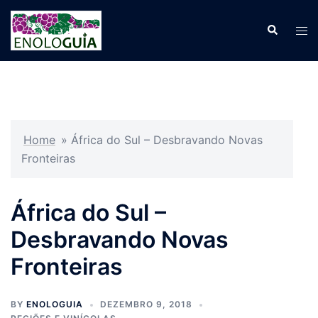
Pular
para
Search
Tog
o
men
conteúdo
Home
»
África do Sul – Desbravando Novas
Fronteiras
África do Sul –
Desbravando Novas
Fronteiras
BY
ENOLOGUIA
DEZEMBRO 9, 2018