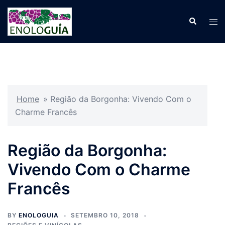
Pular
para
Search
Tog
o
men
conteúdo
Home
»
Região da Borgonha: Vivendo Com o
Charme Francês
Região da Borgonha:
Vivendo Com o Charme
Francês
BY
ENOLOGUIA
SETEMBRO 10, 2018