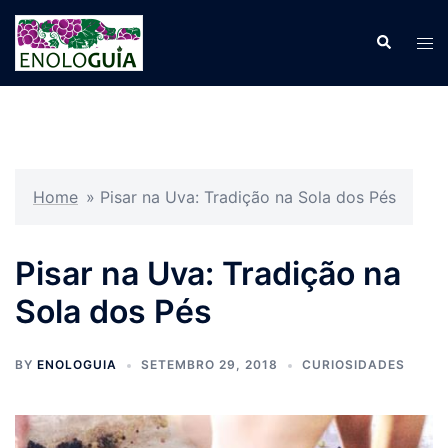
Pular
para
Search
Tog
o
men
conteúdo
Home
»
Pisar na Uva: Tradição na Sola dos Pés
Pisar na Uva: Tradição na
Sola dos Pés
BY
ENOLOGUIA
SETEMBRO 29, 2018
CURIOSIDADES