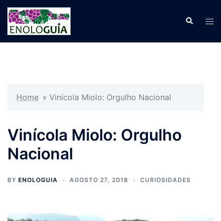
Pular
para
Search
Tog
o
men
conteúdo
Home
»
Vinícola Miolo: Orgulho Nacional
Vinícola Miolo: Orgulho
Nacional
BY
ENOLOGUIA
AGOSTO 27, 2018
CURIOSIDADES